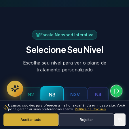
Escala Norwood Interativa
Selecione Seu Nível
Escolha seu nível para ver o plano de
tratamento personalizado
N
3
N
2
N
3V
N
4
Usamos cookies para oferecer a melhor experiência em nosso site. Você
N
5
N
6
N
7
pode gerenciar suas preferências abaixo.
Política de Cookies
Aceitar tudo
Rejeitar