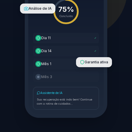
75%
Análise de IA
Concluído
Dia 11
✓
Dia 14
✓
Garantia ativa
Mês 1
✓
Mês 3
Assistente de IA
Sua recuperação está indo bem! Continue
com a rotina de cuidados…