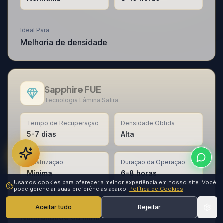
Ideal Para
Melhoria de densidade
Sapphire FUE
Tecnologia Lâmina Safira
Tempo de Recuperação
Densidade Obtida
5-7 dias
Alta
Cicatrização
Duração da Operação
Mínima
6-8 horas
Usamos cookies para oferecer a melhor experiência em nosso site. Você
pode gerenciar suas preferências abaixo.
Política de Cookies
Ideal Para
Aceitar tudo
Rejeitar
Naturalidade da linha