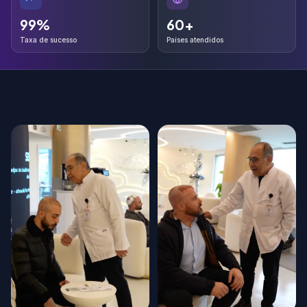
99%
60+
99%
60+
Taxa de sucesso
Países atendidos