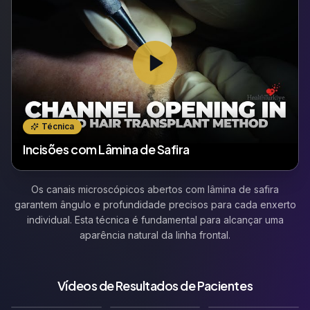
Técnica
Incisões com Lâmina de Safira
Os canais microscópicos abertos com lâmina de safira
garantem ângulo e profundidade precisos para cada enxerto
individual. Esta técnica é fundamental para alcançar uma
aparência natural da linha frontal.
Vídeos de Resultados de Pacientes
🇬🇧
🇩🇪
🇫🇷
Vídeo de Resultado
Vídeo de Resultado
Vídeo de Resultado