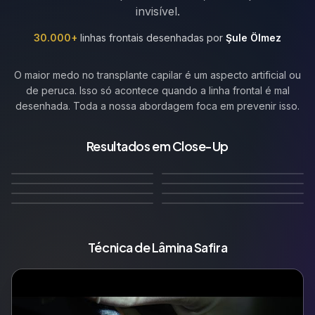
invisível.
30.000+
linhas frontais desenhadas por
Şule Ölmez
O maior medo no transplante capilar é um aspecto artificial ou
de peruca. Isso só acontece quando a linha frontal é mal
desenhada. Toda a nossa abordagem foca em prevenir isso.
Linha frontal reta com
Linha frontal reta com
micro-irregularidades
irregularidades naturais
Resultados em Close-Up
🇬🇧
🇩🇪
Linha Frontal Reta–
Linha frontal recuada
naturais
suaves
🇫🇷
Linha frontal
🇮🇹
Linha frontal natural
Conservadora
apropriada à idade
12
Meses Depois
12
Meses Depois
🇳🇱
🇧🇪
conservadora natural
irregular
10
Meses Depois
12
Meses Depois
Maduro
Widow's Peak
14
Meses Depois
12
Meses Depois
🇵🇱
🇷🇺
12
Meses Depois
10
Meses Depois
Técnica de Lâmina Safira