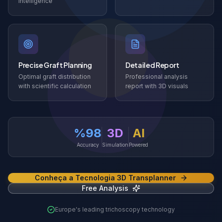
intelligence
Precise Graft Planning
Detailed Report
Optimal graft distribution
Professional analysis
with scientific calculation
report with 3D visuals
%98
3D
AI
Accuracy
Simulation
Powered
Conheça a Tecnologia 3D Transplanner
Free Analysis
Europe's leading trichoscopy technology
3D Transplanner Demo