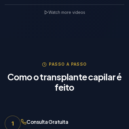
Watch more videos
TrichoLab Partner
🇵🇱
PASSO A PASSO
Como o transplante capilar é
feito
Consulta Gratuita
1