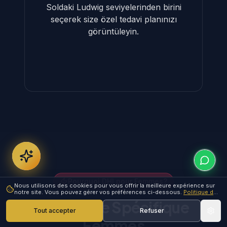
Soldaki Ludwig seviyelerinden birini
seçerek size özel tedavi planınızı
görüntüleyin.
Pourquoi DHI pour Femmes?
Nous utilisons des cookies pour vous offrir la meilleure expérience sur
notre site. Vous pouvez gérer vos préférences ci-dessous.
Politique de
cookies
Approche Spécifique
Tout accepter
Refuser
Femmes