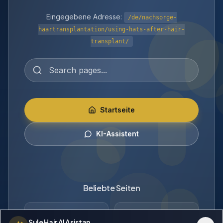
Eingegebene Adresse:
/de/nachsorge-
haartransplantation/using-hats-after-hair-
transplant/
Startseite
KI-Assistent
Beliebte Seiten
Haartransplantation
Vorher & Nachher
Şule Hair AI Asistan