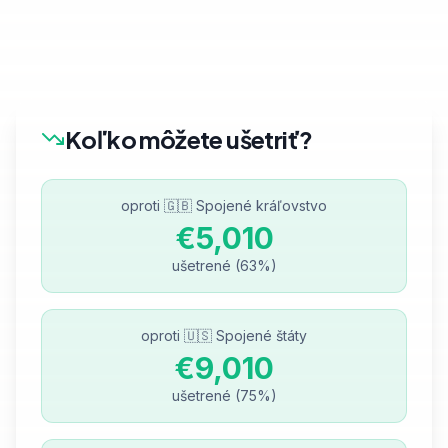
Koľko môžete ušetriť?
oproti
🇬🇧 Spojené kráľovstvo
€5,010
ušetrené
(
63%
)
oproti
🇺🇸 Spojené štáty
€9,010
ušetrené
(
75%
)