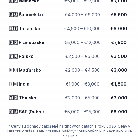
🇩🇪 Nemecko
€
5,000
– €
12,000
€
7,000
🇪🇸 Španielsko
€
4,000
– €
9,000
€
5,500
🇮🇹 Taliansko
€
4,500
– €
10,000
€
6,000
🇫🇷 Francúzsko
€
5,000
– €
12,000
€
7,500
🇵🇱 Poľsko
€
2,500
– €
5,000
€
3,500
🇭🇺 Maďarsko
€
2,000
– €
4,500
€
3,000
🇮🇳 India
€
1,000
– €
3,000
€
1,800
🇹🇭 Thajsko
€
2,000
– €
5,000
€
3,000
🇦🇪 SAE (Dubaj)
€
5,000
– €
15,000
€
8,000
* Ceny sú odhady založené na trhových dátach z roku 2026. Ceny v
Turecku odrážajú all-inclusive balíčky v butikových klinikách ako Sule
Hair Clinic.