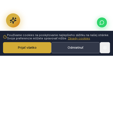
Používame cookies na poskytovanie najlepšieho zážitku na našej stránke.
Svoje preferencie môžete spravovať nižšie.
Zásady cookies
Prijať všetko
Odmietnuť
ČÍTAJTE ĎALEJ
All-Inclusive Packages & Prices
Real Patient Results
Why Sule Hair Clinic
Get a Free Assessment