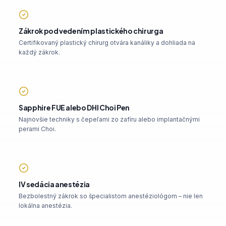
Zákrok pod vedením plastického chirurga
Certifikovaný plastický chirurg otvára kanáliky a dohliada na
každý zákrok.
Sapphire FUE alebo DHI Choi Pen
Najnovšie techniky s čepeľami zo zafíru alebo implantačnými
perami Choi.
IV sedácia anestézia
Bezbolestný zákrok so špecialistom anestéziológom – nie len
lokálna anestézia.