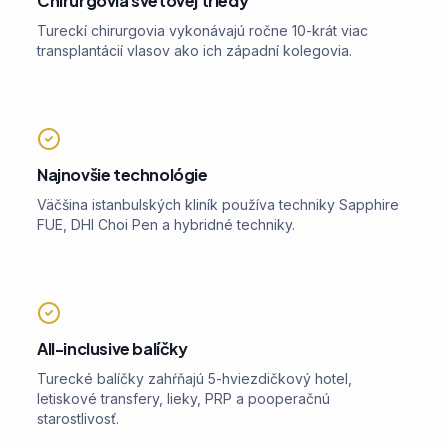
Chirurgovia svetovej triedy
Tureckí chirurgovia vykonávajú ročne 10-krát viac
transplantácií vlasov ako ich západní kolegovia.
Najnovšie technológie
Väčšina istanbulských kliník používa techniky Sapphire
FUE, DHI Choi Pen a hybridné techniky.
All-inclusive balíčky
Turecké balíčky zahŕňajú 5-hviezdičkový hotel,
letiskové transfery, lieky, PRP a pooperačnú
starostlivosť.