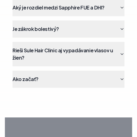
Aký je rozdiel medzi Sapphire FUE a DHI?
Je zákrok bolestivý?
Rieši Sule Hair Clinic aj vypadávanie vlasov u
žien?
Ako začať?