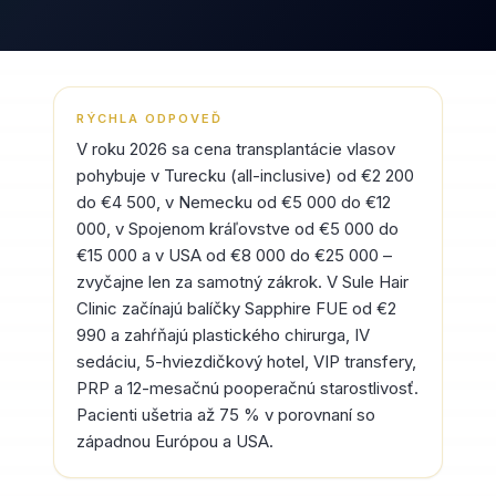
RÝCHLA ODPOVEĎ
V roku 2026 sa cena transplantácie vlasov
pohybuje v Turecku (all-inclusive) od €2 200
do €4 500, v Nemecku od €5 000 do €12
000, v Spojenom kráľovstve od €5 000 do
€15 000 a v USA od €8 000 do €25 000 –
zvyčajne len za samotný zákrok. V Sule Hair
Clinic začínajú balíčky Sapphire FUE od €2
990 a zahŕňajú plastického chirurga, IV
sedáciu, 5-hviezdičkový hotel, VIP transfery,
PRP a 12-mesačnú pooperačnú starostlivosť.
Pacienti ušetria až 75 % v porovnaní so
západnou Európou a USA.