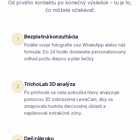
Od prvého kontaktu po konečný výsledok – tu je to,
čo môžete očakávať.
Bezplatná konzultácia
1
Pošlite svoje fotografie cez WhatsApp alebo náš
formulár. Do 24 hodín dostanete personalizovaný
odhad počtu štepov a plán liečby.
TrichoLab 3D analýza
2
Po príchode sa vaša pokožka hlavy analyzuje
pomocou 3D zobrazenia LeviaCam, aby sa
zmapovala hustota darcovskej oblasti a
naplánovali extrakčné zóny.
Deň zákroku