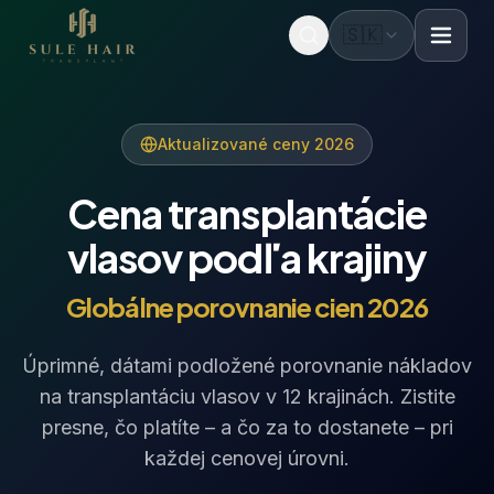
🇸🇰
Before & after photos
Patient videos
Case studies
Aktualizované ceny 2026
Cena transplantácie
vlasov podľa krajiny
Globálne porovnanie cien 2026
Úprimné, dátami podložené porovnanie nákladov
na transplantáciu vlasov v 12 krajinách. Zistite
presne, čo platíte – a čo za to dostanete – pri
každej cenovej úrovni.