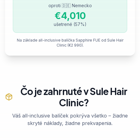
oproti
🇩🇪 Nemecko
€4,010
ušetrené
(
57%
)
Na základe all-inclusive balíčka Sapphire FUE od Sule Hair
Clinic (€2 990).
Čo je zahrnuté v Sule Hair
Clinic?
Váš all-inclusive balíček pokrýva všetko – žiadne
skryté náklady, žiadne prekvapenia.