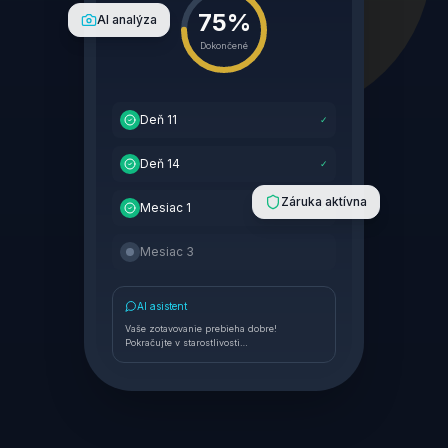
75%
AI analýza
Dokončené
Deň 11
✓
Deň 14
✓
Záruka aktívna
Mesiac 1
✓
Mesiac 3
AI asistent
Vaše zotavovanie prebieha dobre!
Pokračujte v starostlivosti…