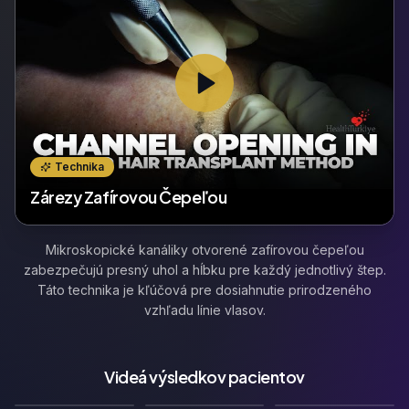
Technika
Zárezy Zafírovou Čepeľou
Mikroskopické kanáliky otvorené zafírovou čepeľou
zabezpečujú presný uhol a hĺbku pre každý jednotlivý štep.
Táto technika je kľúčová pre dosiahnutie prirodzeného
vzhľadu línie vlasov.
Videá výsledkov pacientov
🇬🇧
🇩🇪
🇫🇷
Video s Výsledkami
Video s Výsledkami
Video s Výsledkami