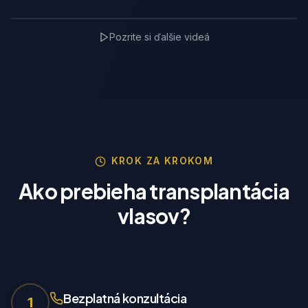
3D Transplanner Demo
Pozrite si ďalšie videá
TrichoLab Partner
🇵🇱
KROK ZA KROKOM
Ako prebieha transplantácia
vlasov?
Bezplatná konzultácia
1