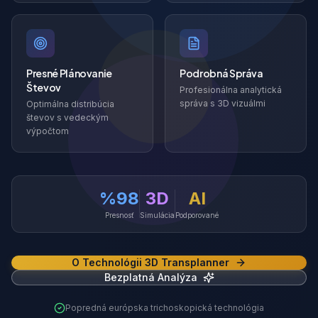
Presné Plánovanie
Podrobná Správa
Števov
Profesionálna analytická
správa s 3D vizuálmi
Optimálna distribúcia
števov s vedeckým
výpočtom
%98
3D
AI
Presnosť
Simulácia
Podporované
O Technológii 3D Transplanner
Bezplatná Analýza
Popredná európska trichoskopická technológia