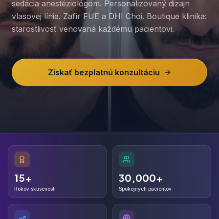
sedácia anestéziológom. Personalizovaný dizajn
vlasovej línie. Zafír FUE a DHI Choi. Boutique klinika:
starostlivosť venovaná každému pacientovi.
Získať bezplatnú konzultáciu
15+
30,000+
15+
30,000+
Rokov skúseností
Spokojných pacientov