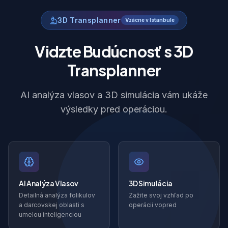
3D Transplanner
Vzácne v Istanbule
Vidzte Budúcnosť s 3D
Transplanner
AI analýza vlasov a 3D simulácia vám ukáže
výsledky pred operáciou.
AI Analýza Vlasov
3D Simulácia
Detailná analýza folikulov
Zažite svoj vzhľad po
a darcovskej oblasti s
operácii vopred
umelou inteligenciou