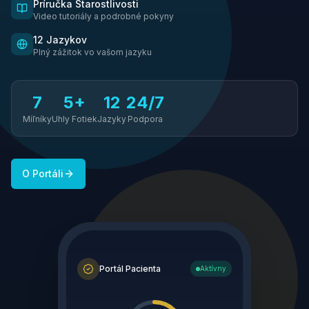
Príručka Starostlivosti
Video tutoriály a podrobné pokyny
12 Jazykov
Plný zážitok vo vašom jazyku
7
5+
12
24/7
Míľníky
Uhly Fotiek
Jazyky
Podpora
O Portáli
Portál Pacienta
Aktívny