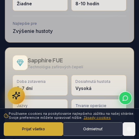
Žiadne
8-10 hodín
Najlepšie pre
Zvýšenie hustoty
Sapphire FUE
Technológia zafírových čepelí
Doba zotavenia
Dosiahnutá hustota
5-7 dní
Vysoká
Jazvy
Trvanie operácie
Minimálne
6-8 hodín
Používame cookies na poskytovanie najlepšieho zážitku na našej stránke.
Svoje preferencie môžete spravovať nižšie.
Zásady cookies
Prijať všetko
Odmietnuť
Najlepšie pre