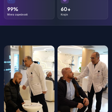
99%
60+
99%
60+
Miera úspešnosti
Krajín