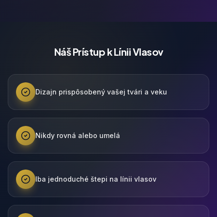
Náš Prístup k Línii Vlasov
Dizajn prispôsobený vašej tvári a veku
Nikdy rovná alebo umelá
Iba jednoduché štepi na línii vlasov