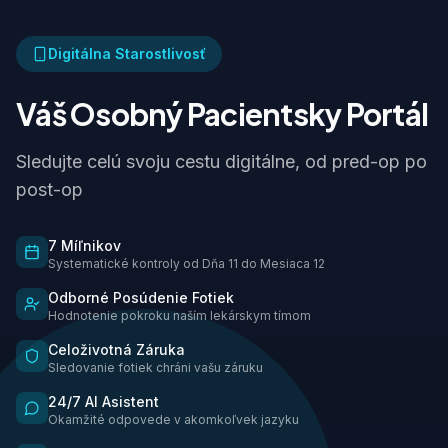
Digitálna Starostlivosť
Váš Osobný Pacientsky Portál
Sledujte celú svoju cestu digitálne, od pred-op po
post-op
7 Míľnikov
Systematické kontroly od Dňa 11 do Mesiaca 12
Odborné Posúdenie Fotiek
Hodnotenie pokroku naším lekárskym tímom
Celoživotná Záruka
Sledovanie fotiek chráni vašu záruku
24/7 AI Asistent
Okamžité odpovede v akomkoľvek jazyku