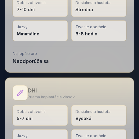
Doba zotavenia
Dosiahnutá hustota
7-10 dní
Stredná
Jazvy
Trvanie operácie
Minimálne
6-8 hodín
Najlepšie pre
Neodporúča sa
DHI
Priama implantácia vlasov
Doba zotavenia
Dosiahnutá hustota
5-7 dní
Vysoká
Jazvy
Trvanie operácie