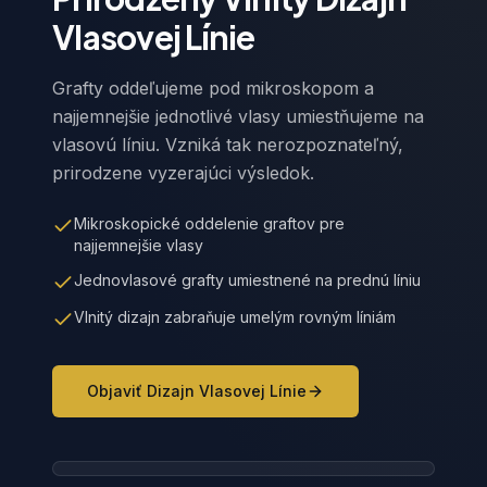
Vlasovej Línie
Grafty oddeľujeme pod mikroskopom a
najjemnejšie jednotlivé vlasy umiestňujeme na
vlasovú líniu. Vzniká tak nerozpoznateľný,
prirodzene vyzerajúci výsledok.
Mikroskopické oddelenie graftov pre
najjemnejšie vlasy
Jednovlasové grafty umiestnené na prednú líniu
Vlnitý dizajn zabraňuje umelým rovným líniám
Objaviť Dizajn Vlasovej Línie
Wavy Hairline Design