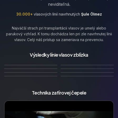
neviditeľná.
30.000+
vlasových línií navrhnutých
Şule Ölmez
Najväčší strach pri transplantácii vlasov je umelý alebo
parukový vzhľad. K tomu dochádza len pri zle navrhnutej línii
vlasov. Celý náš prístup sa zameriava na prevenciu.
Rovná línia vlasov s
Rovná línia vlasov s
prirodzenými mikro
jemnými prirodzenými
Výsledky línie vlasov zblízka
🇬🇧
🇩🇪
Rovná–Konzervatívna
Veku primeraná
nepravidelnosťami
nepravidelnosťami
🇫🇷
Prirodzená
🇮🇹
Prirodzene nepravidelná
Línia Vlasov
ustupujúca línia vlasov
12
Mesiacov neskôr
12
Mesiacov neskôr
🇳🇱
🇧🇪
konzervatívna línia vlasov
línia vlasov
10
Mesiacov neskôr
12
Mesiacov neskôr
Zrelá
Widow's Peak
14
Mesiacov neskôr
12
Mesiacov neskôr
🇵🇱
🇷🇺
12
Mesiacov neskôr
10
Mesiacov neskôr
Technika zafírovej čepele