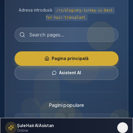
Adresa introdusă:
/ro/blog/why-turkey-is-best-
for-hair-transplant
Pagina principală
Asistent AI
Pagini populare
Tehnici de
Galerie Înainte și
Şule Hair AI Asistan
transplant de păr
După
Online