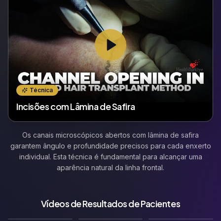
Técnica
Incisões com Lâmina de Safira
Os canais microscópicos abertos com lâmina de safira
garantem ângulo e profundidade precisos para cada enxerto
individual. Esta técnica é fundamental para alcançar uma
aparência natural da linha frontal.
Vídeos de Resultados de Pacientes
🇬🇧
🇩🇪
🇫🇷
Vídeo de Resultado
Vídeo de Resultado
Vídeo de Resultado