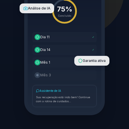
75%
Análise de IA
Concluído
Dia 11
✓
Dia 14
✓
Garantia ativa
Mês 1
✓
Mês 3
Assistente de IA
Sua recuperação está indo bem! Continue
com a rotina de cuidados…