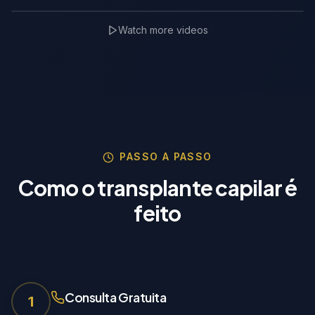
Watch more videos
TrichoLab Partner
🇵🇱
PASSO A PASSO
Como o transplante capilar é
feito
Consulta Gratuita
1