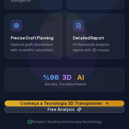
intelligence
Precise Graft Planning
Detailed Report
Optimal graft distribution
Professional analysis
with scientific calculation
report with 3D visuals
%98
3D
AI
Accuracy
Simulation
Powered
Conheça a Tecnologia 3D Transplanner
Free Analysis
Europe's leading trichoscopy technology
3D Transplanner Demo