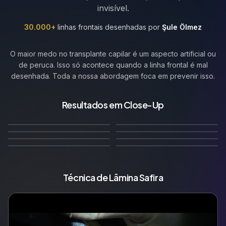
invisível.
30.000+
linhas frontais desenhadas por
Şule Ölmez
O maior medo no transplante capilar é um aspecto artificial ou
de peruca. Isso só acontece quando a linha frontal é mal
desenhada. Toda a nossa abordagem foca em prevenir isso.
Linha frontal reta com
Linha frontal reta com
micro-irregularidades
irregularidades naturais
Resultados em Close-Up
🇬🇧
🇩🇪
Linha Frontal Reta–
Linha frontal recuada
naturais
suaves
🇫🇷
Linha frontal
🇮🇹
Linha frontal natural
Conservadora
apropriada à idade
12
Meses Depois
12
Meses Depois
🇳🇱
🇧🇪
conservadora natural
irregular
10
Meses Depois
12
Meses Depois
Maduro
Widow's Peak
14
Meses Depois
12
Meses Depois
🇵🇱
🇷🇺
12
Meses Depois
10
Meses Depois
Técnica de Lâmina Safira