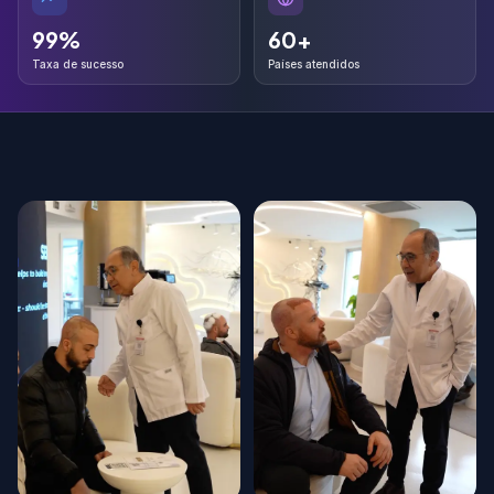
99%
60+
99%
60+
Taxa de sucesso
Países atendidos