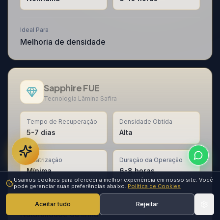
Ideal Para
Melhoria de densidade
Sapphire FUE
Tecnologia Lâmina Safira
Tempo de Recuperação
Densidade Obtida
5-7 dias
Alta
Cicatrização
Duração da Operação
Mínima
6-8 horas
Usamos cookies para oferecer a melhor experiência em nosso site. Você
pode gerenciar suas preferências abaixo.
Política de Cookies
Ideal Para
Aceitar tudo
Rejeitar
Naturalidade da linha