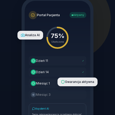
Portal Pacjenta
Aktywny
75%
Analiza AI
Ukończone
Dzień 11
✓
Dzień 14
✓
Gwarancja aktywna
Miesiąc 1
✓
Miesiąc 3
Asystent AI
Twoja rekonwalescencja przebiega dobrze!