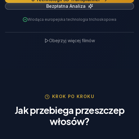
Bezpłatna Analiza
Wiodąca europejska technologia trichoskopowa
3D Transplanner Demo
Obejrzyj więcej filmów
TrichoLab Partner
🇵🇱
KROK PO KROKU
Jak przebiega przeszczep
włosów?