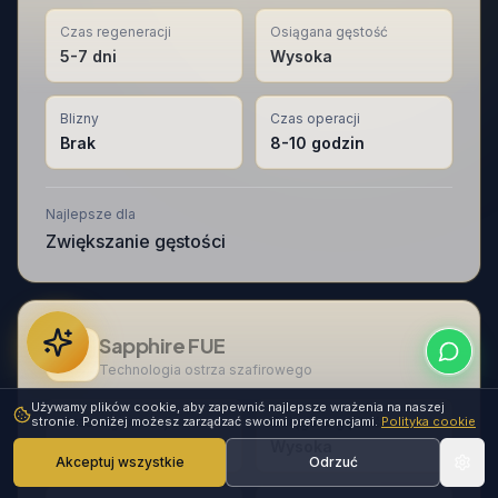
Czas regeneracji
Osiągana gęstość
5-7 dni
Wysoka
Blizny
Czas operacji
Brak
8-10 godzin
Najlepsze dla
Zwiększanie gęstości
Sapphire FUE
Technologia ostrza szafirowego
Używamy plików cookie, aby zapewnić najlepsze wrażenia na naszej
Czas regeneracji
Osiągana gęstość
stronie. Poniżej możesz zarządzać swoimi preferencjami.
Polityka cookie
5-7 dni
Wysoka
Akceptuj wszystkie
Odrzuć