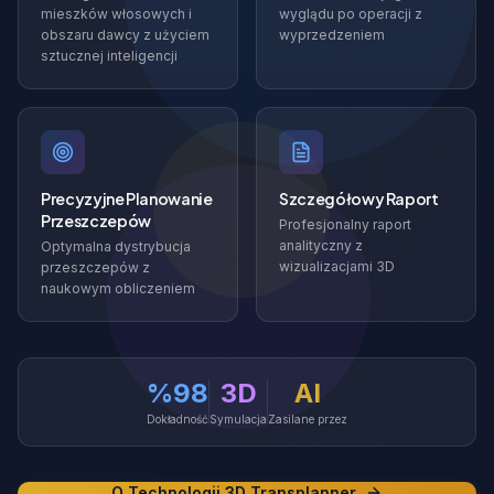
mieszków włosowych i
wyglądu po operacji z
obszaru dawcy z użyciem
wyprzedzeniem
sztucznej inteligencji
Precyzyjne Planowanie
Szczegółowy Raport
Przeszczepów
Profesjonalny raport
analityczny z
Optymalna dystrybucja
wizualizacjami 3D
przeszczepów z
naukowym obliczeniem
%98
3D
AI
Dokładność
Symulacja
Zasilane przez
O Technologii 3D Transplanner