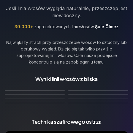
Jeśli linia włosów wygląda naturalnie, przeszczep jest
niewidoczny.
30.000+
zaprojektowanych linii włosów
Şule Ölmez
Największy strach przy przeszczepie włosów to sztuczny lub
perukowy wygląd. Dzieje się tak tylko przy źle
zaprojektowanej linii włosów. Całe nasze podejście
koncentruje się na zapobieganiu temu.
Prosta linia włosów z
Prosta linia włosów z
naturalnymi mikro
subtelnymi naturalnymi
Wyniki linii włosów z bliska
🇬🇧
🇩🇪
Prosta–Zachowawcza
Odpowiednia dla wieku
nieregularnościami
nieregularnościami
🇫🇷
Naturalna zachowawcza
🇮🇹
Naturalnie nieregularna
Linia Włosów
cofająca się linia włosów
12
Miesięcy później
12
Miesięcy później
🇳🇱
🇧🇪
linia włosów
linia włosów
10
Miesięcy później
12
Miesięcy później
Dojrzała
Widow's Peak
14
Miesięcy później
12
Miesięcy później
🇵🇱
🇷🇺
12
Miesięcy później
10
Miesięcy później
Technika szafirowego ostrza