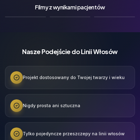
Filmy z wynikami pacjentów
🇬🇧
🇩🇪
🇫🇷
Film z Wynikami
Film z Wynikami
Film z Wynikami
Nasze Podejście do Linii Włosów
Projekt dostosowany do Twojej twarzy i wieku
Nigdy prosta ani sztuczna
Tylko pojedyncze przeszczepy na linii włosów