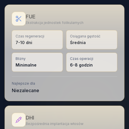
FUE
Ekstrakcja jednostek folikularnych
Czas regeneracji
Osiągana gęstość
7-10 dni
Średnia
Blizny
Czas operacji
Minimalne
6-8 godzin
Najlepsze dla
Niezalecane
DHI
Bezpośrednia implantacja włosów