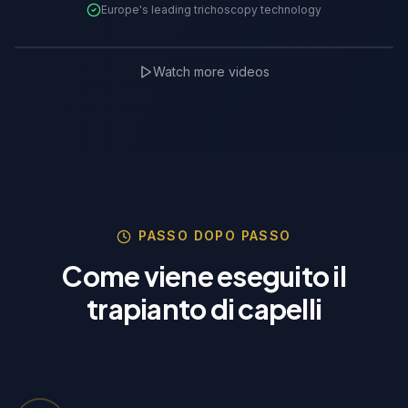
Europe's leading trichoscopy technology
3D Transplanner Demo
Watch more videos
TrichoLab Partner
🇵🇱
PASSO DOPO PASSO
Come viene eseguito il
trapianto di capelli