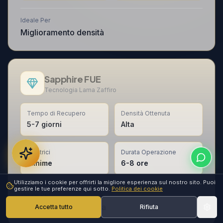
Ideale Per
Miglioramento densità
Sapphire FUE
Tecnologia Lama Zaffiro
Tempo di Recupero
Densità Ottenuta
5-7 giorni
Alta
Cicatrici
Durata Operazione
Minime
6-8 ore
Utilizziamo i cookie per offrirti la migliore esperienza sul nostro sito. Puoi
gestire le tue preferenze qui sotto.
Politica dei cookie
Ideale Per
Naturalezza della linea
Accetta tutto
Rifiuta