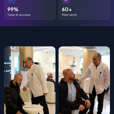
99%
60+
99%
60+
Tasso di successo
Paesi serviti