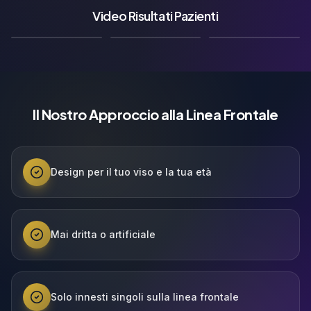
Video Risultati Pazienti
🇬🇧
🇩🇪
🇫🇷
Video Risultato
Video Risultato
Video Risultato
Il Nostro Approccio alla Linea Frontale
Design per il tuo viso e la tua età
Mai dritta o artificiale
Solo innesti singoli sulla linea frontale