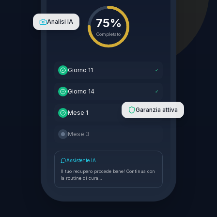
75%
Analisi IA
Completato
Giorno 11
✓
Giorno 14
✓
Garanzia attiva
Mese 1
✓
Mese 3
Assistente IA
Il tuo recupero procede bene! Continua con
la routine di cura…