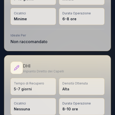
Cicatrici
Durata Operazione
Minime
6-8 ore
Ideale Per
Non raccomandato
DHI
Impianto Diretto dei Capelli
Tempo di Recupero
Densità Ottenuta
5-7 giorni
Alta
Cicatrici
Durata Operazione
Nessuna
8-10 ore