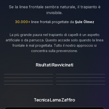
Se la linea frontale sembra naturale, il trapianto è
invisibile.
30.000+
linee frontali progettate da
Şule Ölmez
La più grande paura nel trapianto di capelli è un aspetto
artificiale o da parrucca. Questo accade solo quando la linea
frontale è mal progettata. Tutto il nostro approccio si
concentra sulla prevenzione.
Linea frontale dritta con
Linea frontale dritta con
irregolarità naturali
Risultati Ravvicinati
🇩🇪
🇬🇧
Linea Frontale Dritta–
Linea frontale arretrata
micro-irregolarità naturali
morbide
🇫🇷
Linea frontale
🇮🇹
Linea frontale naturale
Conservativa
adatta all'età
12
Mesi Dopo
12
Mesi Dopo
🇳🇱
🇧🇪
conservativa naturale
irregolare
10
Mesi Dopo
12
Mesi Dopo
Maturo
Widow's Peak
14
Mesi Dopo
12
Mesi Dopo
🇵🇱
🇷🇺
12
Mesi Dopo
10
Mesi Dopo
Tecnica Lama Zaffiro